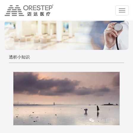
切
换
导
航
透析小知识