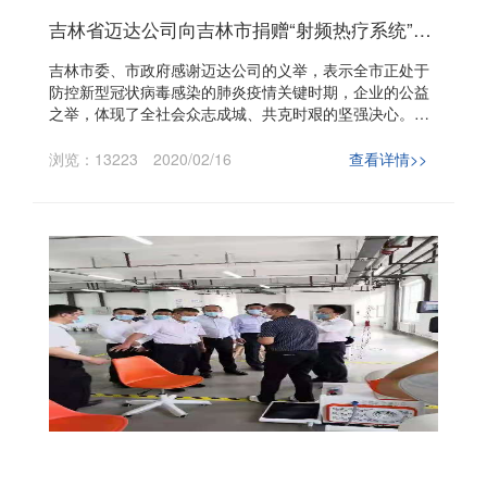
吉林省迈达公司向吉林市捐赠“射频热疗系统”帮助抗击新冠肺炎疫情
吉林市委、市政府感谢迈达公司的义举，表示全市正处于
防控新型冠状病毒感染的肺炎疫情关键时期，企业的公益
之举，体现了全社会众志成城、共克时艰的坚强决心。只
要坚定信心、同舟共济、科学防治、精准施策，就一定能
够打赢这场疫情防控阻击战。
浏览：13223
2020/02/16
查看详情>>