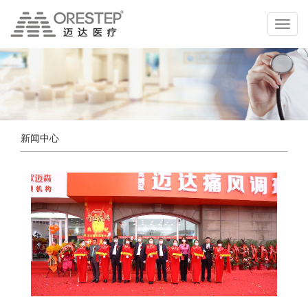
切
换
导
航
新闻中心