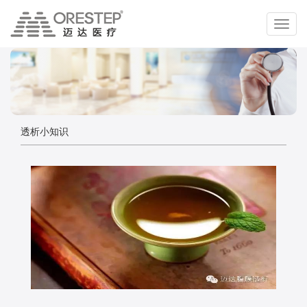
切
换
导
航
透析小知识