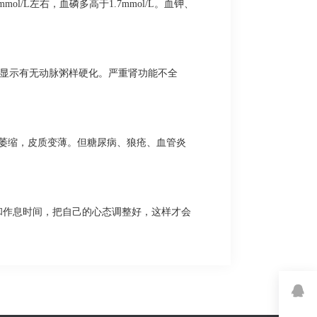
l/L左右，血磷多高于1.7mmol/L。血钾、
可显示有无动脉粥样硬化。严重肾功能不全
肾萎缩，皮质变薄。但糖尿病、狼疮、血管炎
和作息时间，把自己的心态调整好，这样才会