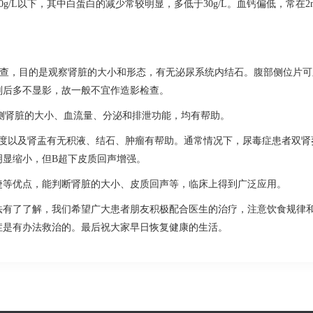
/L以下，其中白蛋白的减少常较明显，多低于30g/L。血钙偏低，常在2mmo
片检查，目的是观察肾脏的大小和形态，有无泌尿系统内结石。腹部侧位片
剂后多不显影，故一般不宜作造影检查。
两侧肾脏的大小、血流量、分泌和排泄功能，均有帮助。
、厚度以及肾盂有无积液、结石、肿瘤有帮助。通常情况下，尿毒症患者双
明显缩小，但B超下皮质回声增强。
捷等优点，能判断肾脏的大小、皮质回声等，临床上得到广泛应用。
法有了了解，我们希望广大患者朋友积极配合医生的治疗，注意饮食规律
症是有办法救治的。最后祝大家早日恢复健康的生活。