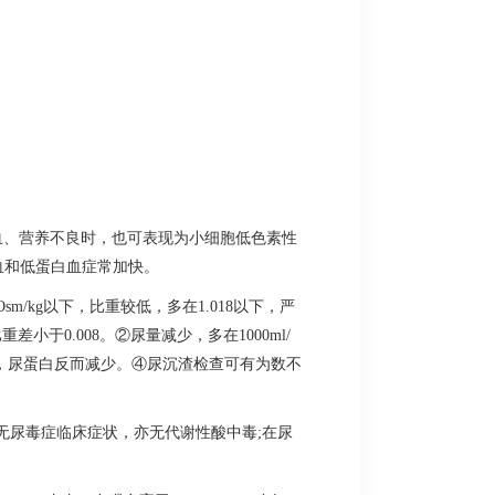
失血、营养不良时，也可表现为小细胞低色素性
血和低蛋白血症常加快。
/kg以下，比重较低，多在1.018以下，严
小于0.008。②尿量减少，多在1000ml/
毁坏，尿蛋白反而减少。④尿沉渣检查可有为数不
无尿毒症临床症状，亦无代谢性酸中毒;在尿