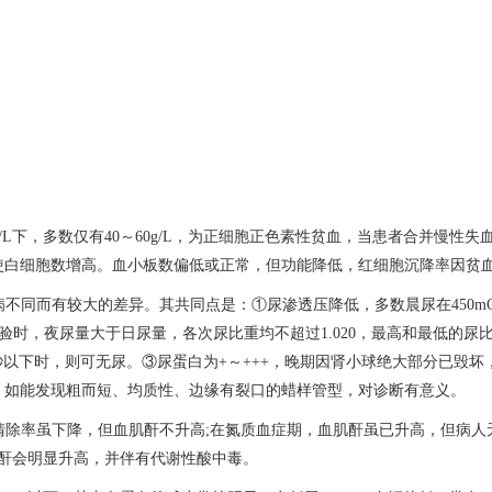
/L下，多数仅有40～60g/L，为正细胞正色素性贫血，当患者合并慢性
使白细胞数增高。血小板数偏低或正常，但功能降低，红细胞沉降率因贫
同而有较大的差异。其共同点是：①尿渗透压降低，多数晨尿在450mOsm
释试验时，夜尿量大于日尿量，各次尿比重均不超过1.020，最高和最低的尿比重差
ml/秒以下时，则可无尿。③尿蛋白为+～+++，晚期因肾小球绝大部分已
，如能发现粗而短、均质性、边缘有裂口的蜡样管型，对诊断有意义。
除率虽下降，但血肌酐不升高;在氮质血症期，血肌酐虽已升高，但病人
血肌酐会明显升高，并伴有代谢性酸中毒。