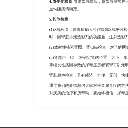
4.血生化检查
血浆蛋白降低，总蛋白量常在60g
血钠随病情而定。
5.其他检查
(1)X线检查：尿毒症病人可作腹部X线平
时，因肾脏排泄造影剂的功能差，注射造影
(2)放射性核素肾图、肾扫描检查，对了解
(3)肾超声、CT，对确定肾的位置、大小
等继发性病因导致的尿毒症患者双肾可以无
肾脏超声检查，具有经济、方便、无创、快
通过我们的介绍相信大家对检查尿毒症的方
对疾病的治疗有所帮助，要始终相信，尿毒