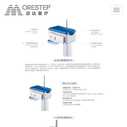
切
换
导
航