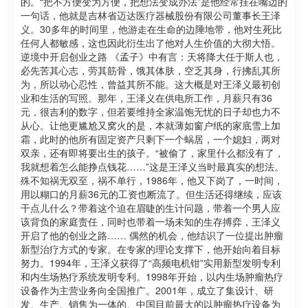
的。“把不方便变为方便，把想法变成办法”是他经常挂在嘴边的
一句话，他就是吉林省迈达医疗器械股份有限公司董事长王泽
义。30多年的时间里，他游走在生命的边陲地带，他对生死比
任何人都敏感，这也因此衍生出了他对人生价值的大彻大悟。
逆境中开启创业之路 《孟子》中有言：天将降大任于斯人也，
必先苦其心志，劳其筋骨，饿其体肤，空乏其身，行拂乱其所
为，所以动心忍性，曾益其所不能。这大概是对王泽义最初创
业和生活的写照。那年，王泽义在供电所工作，月薪只有36
元，很吉利的数字，但若要维持全家温饱无忧的日子却也力不
从心。让他更尴尬又窝火的是，本就薄如窗户纸的家底雪上加
霜，此时的他所有固定资产只剩下一个蜗居，一个媳妇，两对
双亲，还有即将要出生的孩子。“被偷了，家里什么都没有了，
我就想着怎么能挣点钱花……”这是王泽义当时最真实的想法。
殊不知祸无双至，祸不单行，1986年，他又下岗了，一时间，
用以糊口的月薪36元的工资也断流了。但生活还得继续，应该
干点儿什么？带着这个迫在眉睫的生计问题，带着一个男人应
该背负的家庭责任，同时也带着一场未知的生存搏弈，王泽义
开启了他的创业之路…… 偶然的机会，他结识了一位提出肿瘤
新型治疗方式的专家。在专家的理论支撑下，他开始向着目标
努力。1994年，王泽义获得了“高频电机钳”实用新型发明专利
和内生场热疗系统发明专利。1998年开始，以内生场肿瘤热疗
设备作为主营业务向全国推广。2001年，成立了集设计、研
发、生产、销售为一体的、中国目前最大的以肿瘤热疗设备为