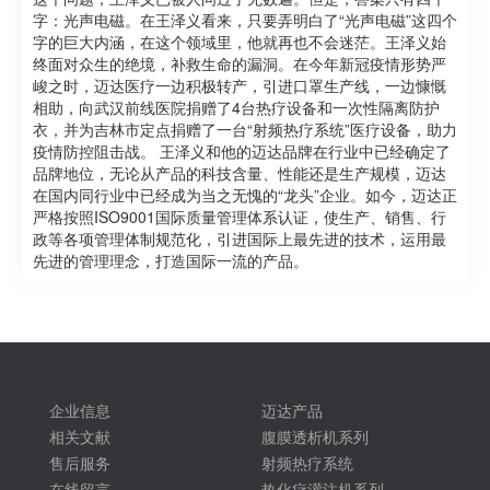
字：光声电磁。在王泽义看来，只要弄明白了“光声电磁”这四个
字的巨大内涵，在这个领域里，他就再也不会迷茫。王泽义始
终面对众生的绝境，补救生命的漏洞。在今年新冠疫情形势严
峻之时，迈达医疗一边积极转产，引进口罩生产线，一边慷慨
相助，向武汉前线医院捐赠了4台热疗设备和一次性隔离防护
衣，并为吉林市定点捐赠了一台“射频热疗系统”医疗设备，助力
疫情防控阻击战。 王泽义和他的迈达品牌在行业中已经确定了
品牌地位，无论从产品的科技含量、性能还是生产规模，迈达
在国内同行业中已经成为当之无愧的“龙头”企业。如今，迈达正
严格按照ISO9001国际质量管理体系认证，使生产、销售、行
政等各项管理体制规范化，引进国际上最先进的技术，运用最
先进的管理理念，打造国际一流的产品。
企业信息
迈达产品
相关文献
腹膜透析机系列
售后服务
射频热疗系统
在线留言
热化疗灌注机系列