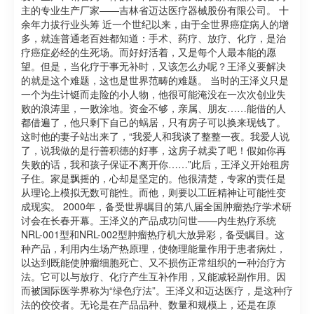
主的专业生产厂家——吉林省迈达医疗器械股份有限公司。 十
余年力拔行业头筹 近一个世纪以来，由于全世界癌症病人的增
多，就连普通老百姓都知道：手术、药疗、放疗、化疗，是治
疗癌症必经的生死场。而好好活着，又是每个人最本能的愿
望。但是，当化疗于事无补时，又该怎么办呢？王泽义要解决
的就是这个难题，这也是世界范畴的难题。 当时的王泽义只是
一个为生计铤而走险的小人物，他很可能淹没在一次次创业失
败的浪涛里，一败涂地。资金不够，亲属、朋友……能借的人
都借遍了，他只剩下自己的蜗居，只有房子可以换来现钱了。
这时他的妻子站出来了，“我爱人和我谈了整整一夜。我爱人说
了，说我做的是行善积德的好事，这房子就卖了吧！假如你再
失败的话，我和孩子保证不离开你……”此后，王泽义开始租房
子住。家是飘摇的，心却是坚定的。他很清楚，专家的责任是
从理论上模拟无数可能性。而他，则要以工匠精神让可能性变
成现实。 2000年，备受世界瞩目的第八届全国肿瘤热疗学术研
讨会在长春开幕。王泽义的产品成功问世——内生热疗系统
NRL-001型和NRL-002型肿瘤热疗机大放异彩，备受瞩目。这
种产品，利用内生场产热原理，使物理能量作用于患者病灶，
以达到既能使肿瘤细胞死亡、又不损伤正常组织的一种治疗方
法。它可以与放疗、化疗产生互补作用，又能减轻副作用。因
而被国际医学界称为“绿色疗法”。王泽义和迈达医疗，是这种疗
法的佼佼者。无论是在产品品种、数量和规模上，还是在原