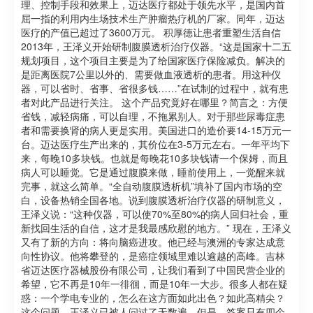
理、控制手段和效果上，迈达医疗都处于领先水平，是国内首
屈一指的利用内生场技术生产肿瘤热疗机的厂家。同年，迈达
医疗的产值已超过了3600万元。 积厚德让患者重塑生活自信
2013年，王泽义开始研制腹膜透析治疗仪器。“这是国家十二五
规划项目，这个项目主要是为了给国家医疗保险减负。解决的
是距离医院7公里以外的、需要做血液透析的患者。用这种仪
器，可以省时、省事、省很多钱……”在试制的过程中，就有患
者对此产品进行关注。 这个产品究竟好在哪里？简言之：方便
省钱，减轻病痛，可以自理，不拖累别人。对于那些尿毒症患
者和需要换肾的病人更是实用。美国进口的造价要14-15万元一
台。迈达医疗生产出来的，其价位在3-5万元左右。一年平均下
来，每晚10多块钱。也就是每晚花10多块钱请一个保姆，而且
病人可以睡觉。它是通过腹膜来做，睡前使用上，一觉醒来就
完事，就这么简单。“全自动腹膜透析机”填补了国内市场的空
白，设备热销全国各地。说到腹膜透析治疗仪器的研制意义，
王泽义说：“这种仪器，可以使70%至80%的病人回归社会，重
新找回生活的自信，这才是我最感欣慰的地方。” 现在，王泽义
又有了新的方向：将向脑癌进攻。他已经与澳洲的专家达成意
向性协议。他将攀登的，是癌症领域里难以逾越的高峰。吉林
省迈达医疗器械股份有限公司，让我们看到了中国民营企业的
希望，它不再是10年一徘徊，而是10年一大步。很多人都在疑
惑：一个学电专业的，怎么在这方面如此出色？如此高精尖？
这个问题，王泽义已被人问过了无数遍。但是，答案只有四个