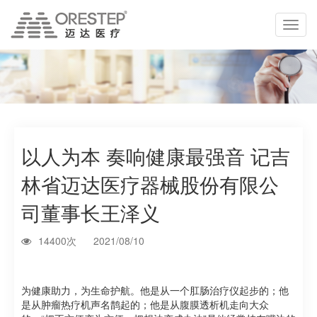
切
换
导
航
以人为本 奏响健康最强音 记吉
林省迈达医疗器械股份有限公
司董事长王泽义
14400次
2021/08/10
为健康助力，为生命护航。他是从一个肛肠治疗仪起步的；他
是从肿瘤热疗机声名鹊起的；他是从腹膜透析机走向大众